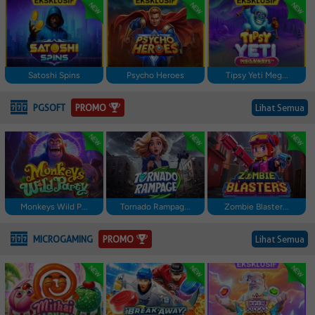
Satoshi Spins
Psycho Heroes
Tipsy Yeti Meg...
PROMO
PGSOFT
Lihat Semua
Monkeys Wild P...
Tornado Rampag...
Zombie Blaster...
PROMO
MICROGAMING
Lihat Semua