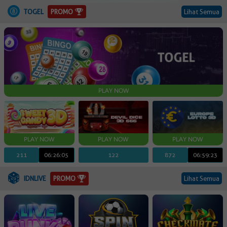
PROMO
TOGEL
Lihat Semua
PLAY NOW
211
06:26:04
122
872
06:59:22
PROMO
IDNLIVE
Lihat Semua